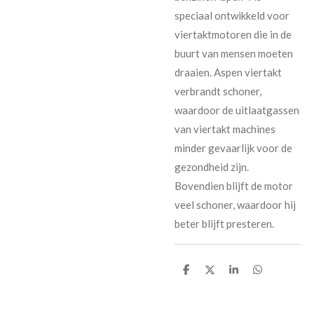
speciaal ontwikkeld voor
viertaktmotoren die in de
buurt van mensen moeten
draaien. Aspen viertakt
verbrandt schoner,
waardoor de uitlaatgassen
van viertakt machines
minder gevaarlijk voor de
gezondheid zijn.
Bovendien blijft de motor
veel schoner, waardoor hij
beter blijft presteren.
D
D
D
D
e
e
e
e
l
l
l
l
e
e