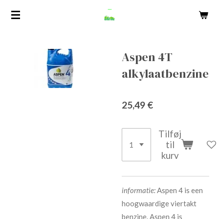
Spring
til
hovedindhold
Aspen 4T
alkylaatbenzine
25,49 €
Tilføj
til
kurv
informatie:
Aspen 4 is een
hoogwaardige viertakt
benzine. Aspen 4 is