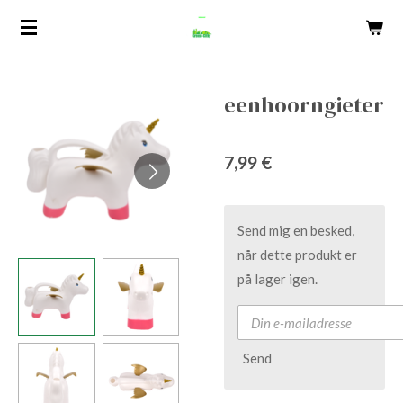
Spring
til
hovedindhold
eenhoorngieter
7,99 €
Send mig en besked,
når dette produkt er
på lager igen.
Send