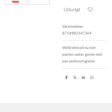
Udsolgt
Varenummer:
8714982147364
Welk kind wil nu niet
panten water geven met
een eenhoorngieter.
D
D
D
D
e
e
e
e
l
l
l
l
e
e