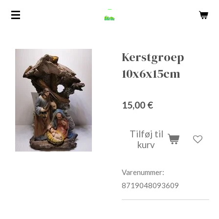
Spring
til
hovedindhold
Kerstgroep
10x6x15cm
15,00 €
Tilføj til
kurv
Varenummer:
8719048093609