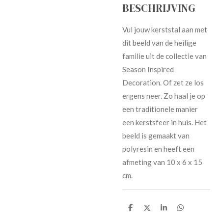
BESCHRIJVING
Vul jouw kerststal aan met
dit beeld van de heilige
familie uit de collectie van
Season Inspired
Decoration. Of zet ze los
ergens neer. Zo haal je op
een traditionele manier
een kerstsfeer in huis. Het
beeld is gemaakt van
polyresin en heeft een
afmeting van 10 x 6 x 15
cm.
D
D
D
D
e
e
e
e