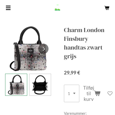
Spring
til
hovedindhold
Charm London
Finsbury
handtas zwart
grijs
29,99 €
Tilføj
til
kurv
Varenummer: