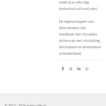
zodat jij er elke dag
fantastisch uit kunt zien!
De eigenschappen van
deze handtas zijn:
Hoofdvak met ritsvakjes
Achtervak met ritssluiting
Verstelbare en afneembare
schouderband.
D
D
D
D
e
e
e
e
l
l
l
l
e
e
© 2017 - 2026 green-citty.nl