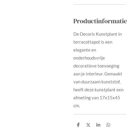
Productinformatie
De Decoris Kunstplant in
terracottapot is een
elegante en
onderhoudsvrije
decoratieve toevoeging
aan je interieur. Gemaakt
van duurzaam kunststof,
heeft deze kunstplant een
afmeting van 17x15x45
cm.
D
D
D
D
e
e
e
e