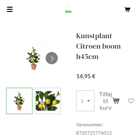
Spring
til
hovedindhold
Kunstplant
Citroen boom
h45cm
14,95 €
Tilføj
til
kurv
Varenummer:
8720725776012