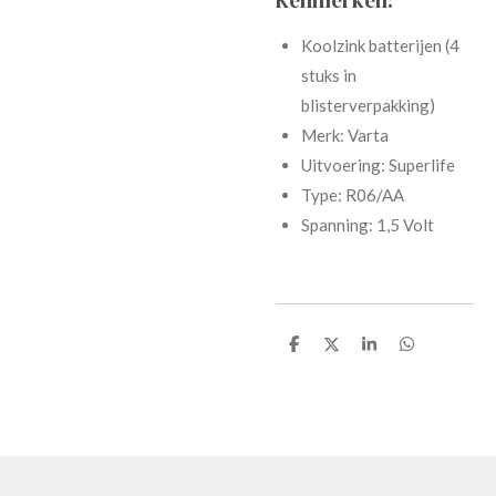
Koolzink batterijen (4
stuks in
blisterverpakking)
Merk: Varta
Uitvoering: Superlife
Type: R06/AA
Spanning: 1,5 Volt
D
D
D
D
e
e
e
e
l
l
l
l
e
e