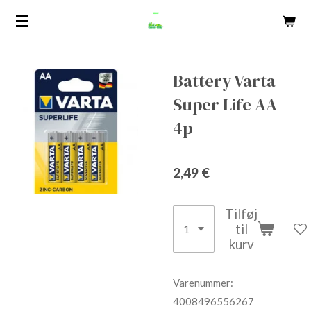
Spring
til
hovedindhold
Battery Varta
Super Life AA
4p
2,49 €
Tilføj
til
kurv
Varenummer:
4008496556267