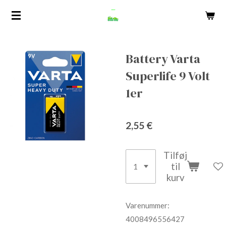
Spring
til
hovedindhold
Battery Varta
Superlife 9 Volt
1er
2,55 €
Tilføj
til
kurv
Varenummer:
4008496556427