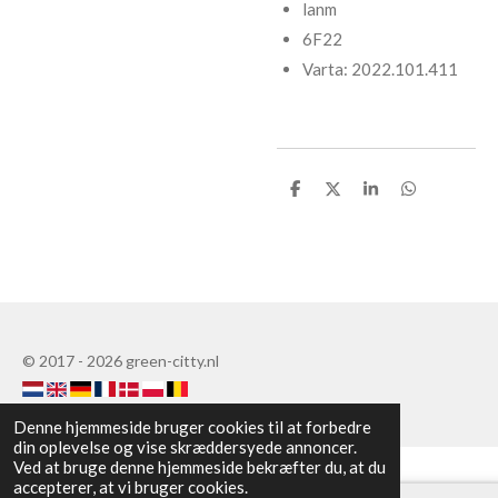
lanm
6F22
Varta: 2022.101.411
D
D
D
D
e
e
e
e
l
l
l
l
e
e
© 2017 - 2026 green-citty.nl
Denne hjemmeside bruger cookies til at forbedre
din oplevelse og vise skræddersyede annoncer.
Ved at bruge denne hjemmeside bekræfter du, at du
accepterer, at vi bruger cookies.