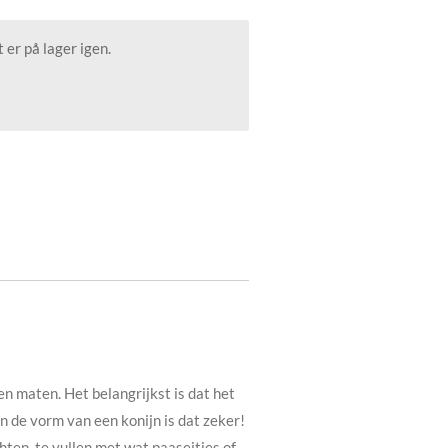
 er på lager igen.
en maten. Het belangrijkst is dat het
 in de vorm van een konijn is dat zeker!
hten, te vullen met wat paaseitjes of