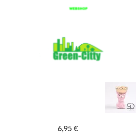
Spring
til
hovedindhold
6,95 €