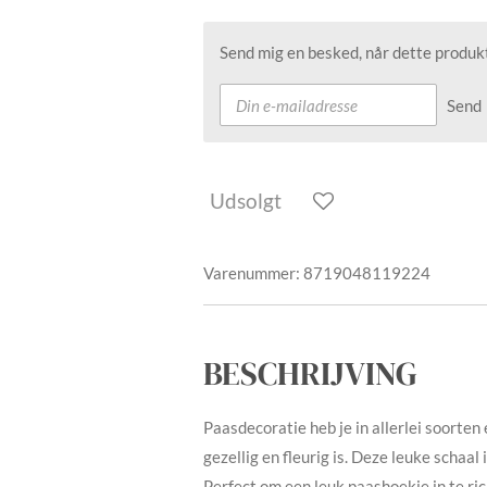
Send mig en besked, når dette produkt
Send
Udsolgt
Varenummer:
8719048119224
BESCHRIJVING
Paasdecoratie heb je in allerlei soorten 
gezellig en fleurig is. Deze leuke schaal
Perfect om een leuk paashoekje in te ric