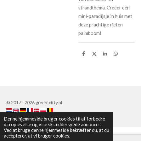
strandthema. Creëer een
mini-paradijsje in huis met
deze prachtige rieten
palmboom!
D
D
D
D
e
e
e
e
l
l
l
l
e
e
© 2017 - 2026 green-citty.nl
Denne hjemmeside bruger cookies til at forbedre
din oplevelse og vise skræddersyede annoncer.
Ved at bruge denne hjemmeside bekræfter du, at du
accepterer, at vi bruger cookies.