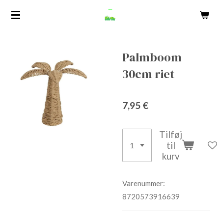
Spring
til
hovedindhold
Palmboom
30cm riet
7,95 €
Tilføj
til
kurv
Varenummer:
8720573916639