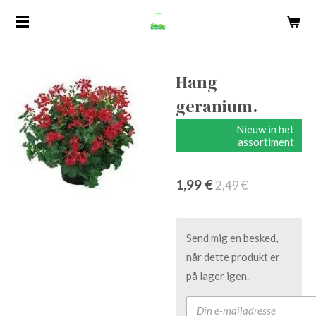
Spring
til
hovedindhold
Hang
geranium.
Nieuw in het
assortiment
1,99 €
2,49 €
Send mig en besked,
når dette produkt er
på lager igen.