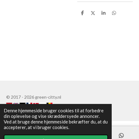
D
D
D
D
e
e
e
e
l
l
l
l
e
e
© 2017 - 2026 green-citty.nl
Denne hjemmeside bruger cookies til at forbedre
din oplevelse og vise skræddersyede annoncer.
Ved at bruge denne hjemmeside bekræfter du, at du
accepterer, at vi bruger cookies.