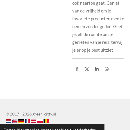
ook naartoe gaat. Geniet
van de vrijheid om je
favoriete producten mee te
nemen zonder gedoe. Geef
jezelf de ruimte om te
genieten van je reis, terwijl
je er op je best uitziet!
D
D
D
D
e
e
e
e
l
l
l
l
e
e
© 2017 - 2026 green-citty.nl