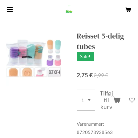
Spring
til
hovedindhold
Reisset 5-delig
tubes
Sale!
2,75 €
2,99 €
Tilføj
til
kurv
Varenummer:
8720573938563