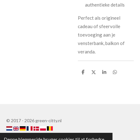
authentieke details
Perfect als origineel
cadeau of sfeervolle
toevoeging aan je
vensterbank, balkon of
veranda.
D
D
D
D
e
e
e
e
l
l
l
l
e
e
© 2017 - 2026 green-citty.nl
Denne hjemmeside bruger cookies til at forbedre