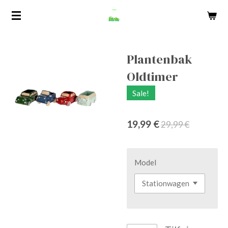
Spring
til
hovedindhold
Plantenbak
Oldtimer
Sale!
19,99 €
29,99 €
Model