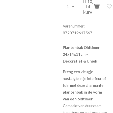
Tilføj
til
kurv
Varenummer:
8720719617567
Plantenbak Oldtimer
24x14x11cm –
Decoratief & Uniek
Breng een vleugje
nostalgie in je interieur of
tuin met deze charmante
plantenbak in de vorm
van een oldtimer
.
Gemaakt van duurzaam
kunsthars en met oog voor