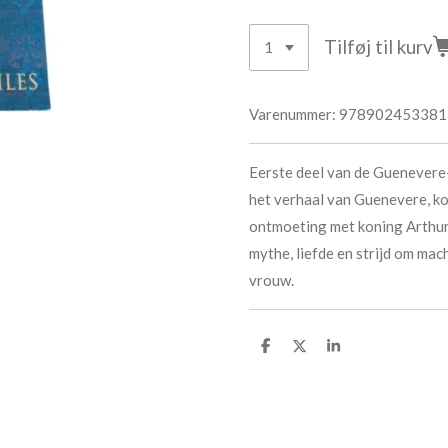
Tilføj til kurv
Varenummer:
978902453381
Eerste deel van de Guenevere-
het verhaal van Guenevere, ko
ontmoeting met koning Arthur
mythe, liefde en strijd om mac
vrouw.
D
D
D
e
e
e
l
l
l
e