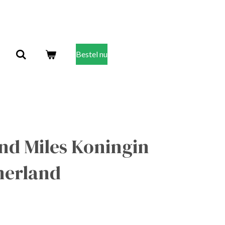
Bestel nu
nd Miles Koningin
merland