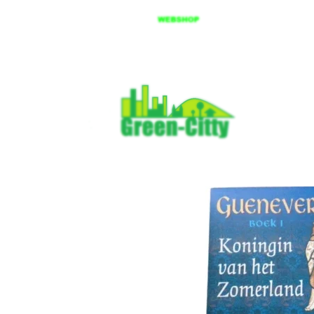
Spring
til
hovedindhold