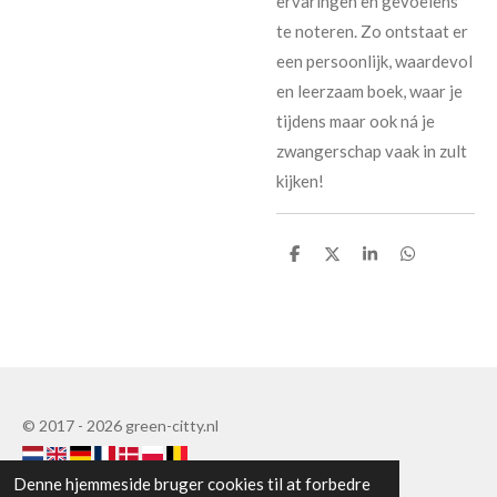
ervaringen en gevoelens
te noteren. Zo ontstaat er
een persoonlijk, waardevol
en leerzaam boek, waar je
tijdens maar ook ná je
zwangerschap vaak in zult
kijken!
D
D
D
D
e
e
e
e
l
l
l
l
e
e
© 2017 - 2026 green-citty.nl
Denne hjemmeside bruger cookies til at forbedre