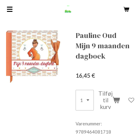
Spring
til
hovedindhold
Pauline Oud
Mijn 9 maanden
dagboek
16,45 €
Tilføj
til
kurv
Varenummer:
9789464081718