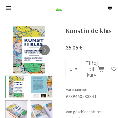
Spring
til
hovedindhold
Kunst in de klas
35,05 €
Tilføj
til
kurv
Varenummer:
9789460583841
Van geschiedenis tot