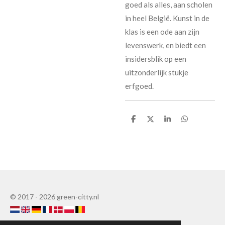
goed als alles, aan scholen
in heel België. Kunst in de
klas is een ode aan zijn
levenswerk, en biedt een
insidersblik op een
uitzonderlijk stukje
erfgoed.
D
D
D
D
e
e
e
e
l
l
l
l
e
e
© 2017 - 2026 green-citty.nl