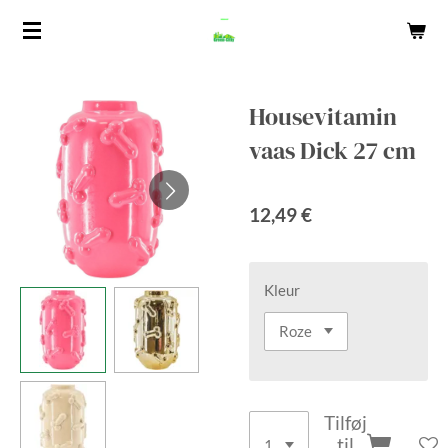
Spring
til
hovedindhold
Housevitamin
vaas Dick 27 cm
12,49 €
Kleur
Tilføj
til