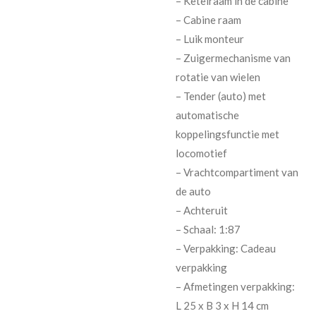
– Ketelraam in de cabine
– Cabine raam
– Luik monteur
– Zuigermechanisme van
rotatie van wielen
– Tender (auto) met
automatische
koppelingsfunctie met
locomotief
– Vrachtcompartiment van
de auto
– Achteruit
– Schaal: 1:87
– Verpakking: Cadeau
verpakking
– Afmetingen verpakking:
L 25 x B 3 x H 14 cm