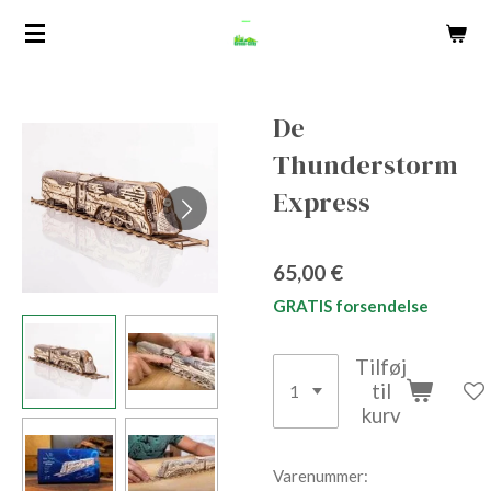
Spring
til
hovedindhold
De
Thunderstorm
Express
65,00 €
GRATIS forsendelse
Tilføj
til
kurv
Varenummer: