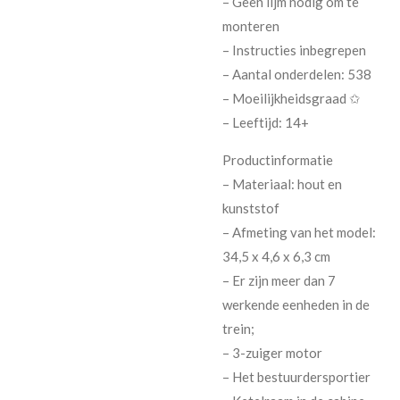
– Geen lijm nodig om te
monteren
– Instructies inbegrepen
– Aantal onderdelen: 538
– Moeilijkheidsgraad ✩
– Leeftijd: 14+
Productinformatie
– Materiaal: hout en
kunststof
– Afmeting van het model:
34,5 x 4,6 x 6,3 cm
– Er zijn meer dan 7
werkende eenheden in de
trein;
– 3-zuiger motor
– Het bestuurdersportier