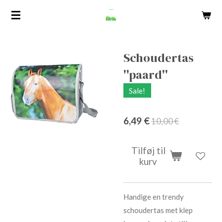
Spring
til
hovedindhold
Schoudertas
''paard''
Sale!
6,49 €
10,00 €
Tilføj til
kurv
Handige en trendy
schoudertas met klep