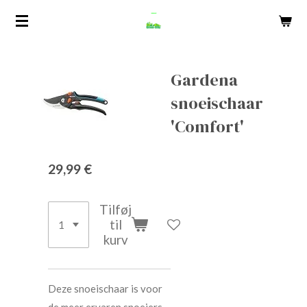
Spring
til
hovedindhold
Gardena
snoeischaar
'Comfort'
29,99 €
Tilføj
til
kurv
Deze snoeischaar is voor