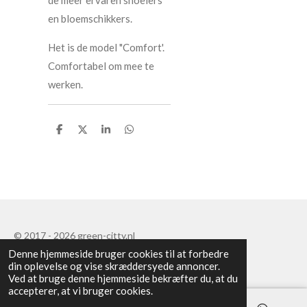
de meer ervaren snoeiers
en bloemschikkers.
Het is de model "Comfort'.
Comfortabel om mee te
werken.
D
D
D
D
e
e
e
e
l
l
l
l
e
e
© 2017 - 2026 green-citty.nl
Denne hjemmeside bruger cookies til at forbedre
din oplevelse og vise skræddersyede annoncer.
Ved at bruge denne hjemmeside bekræfter du, at du
accepterer, at vi bruger cookies.