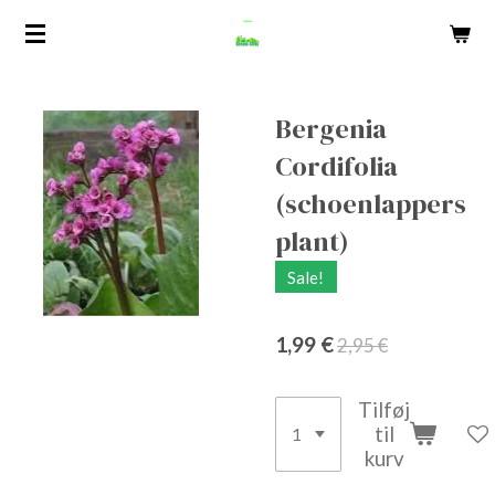
Spring
til
hovedindhold
Bergenia
Cordifolia
(schoenlappers
plant)
Sale!
1,99 €
2,95 €
Tilføj
til
kurv