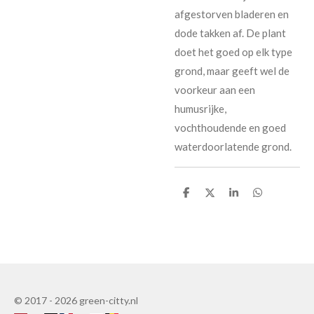
afgestorven bladeren en
dode takken af. De plant
doet het goed op elk type
grond, maar geeft wel de
voorkeur aan een
humusrijke,
vochthoudende en goed
waterdoorlatende grond.
D
D
D
D
e
e
e
e
l
l
l
l
e
e
© 2017 - 2026 green-citty.nl