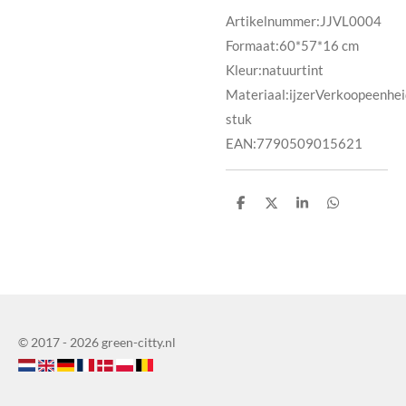
Artikelnummer:
JJVL0004
Formaat:60*57*16 cm
Kleur:
natuurtint
Materiaal:ijzerVerkoopeenhei
stuk
EAN:7790509015621
D
D
D
D
e
e
e
e
l
l
l
l
e
e
© 2017 - 2026 green-citty.nl