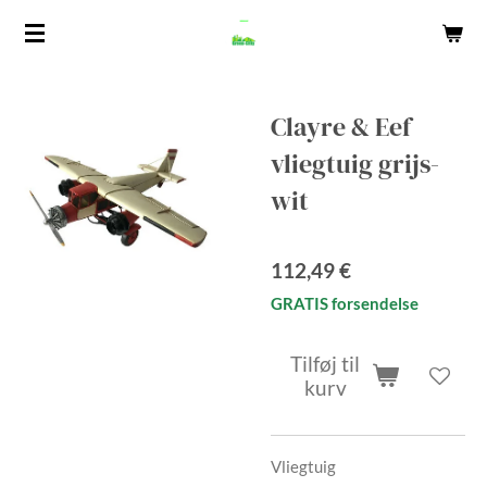
Spring
til
hovedindhold
Clayre & Eef
vliegtuig grijs-
wit
112,49 €
GRATIS forsendelse
Tilføj til
kurv
Vliegtuig