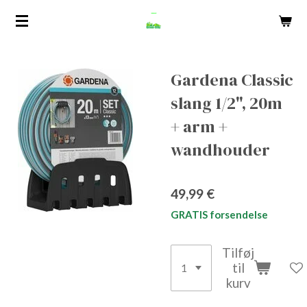
Spring
til
hovedindhold
Gardena Classic
slang 1/2", 20m
+ arm +
wandhouder
49,99 €
GRATIS forsendelse
Tilføj
til
kurv