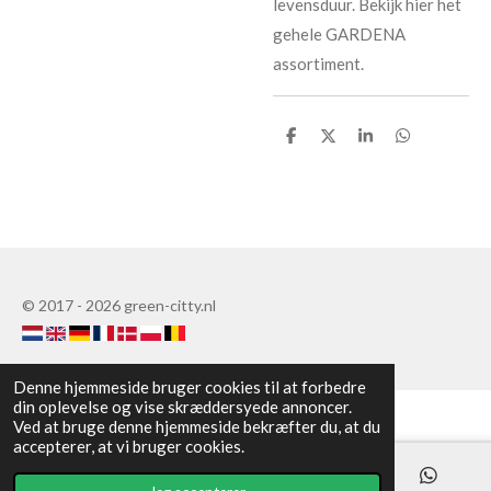
levensduur. Bekijk hier het
gehele GARDENA
assortiment.
D
D
D
D
e
e
e
e
l
l
l
l
e
e
© 2017 - 2026 green-citty.nl
Denne hjemmeside bruger cookies til at forbedre
din oplevelse og vise skræddersyede annoncer.
Ved at bruge denne hjemmeside bekræfter du, at du
accepterer, at vi bruger cookies.