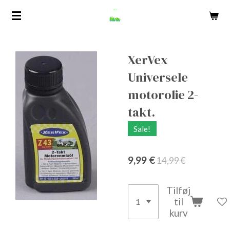
Spring
til
hovedindhold
XerVex
Universele
motorolie 2-
takt.
Sale!
9,99 €
14,99 €
Tilføj
til
kurv