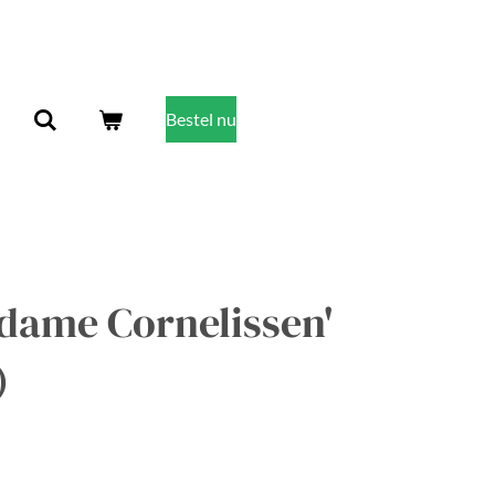
Bestel nu
dame Cornelissen'
)