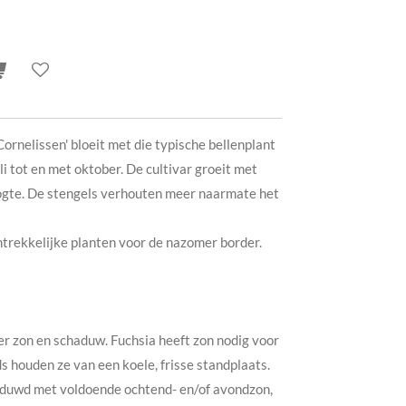
rnelissen' bloeit met die typische bellenplant
li tot en met oktober. De cultivar groeit met
ogte. De stengels verhouten meer naarmate het
antrekkelijke planten voor de nazomer border.
over zon en schaduw. Fuchsia heeft zon nodig voor
ds houden ze van een koele, frisse standplaats.
haduwd met voldoende ochtend- en/of avondzon,