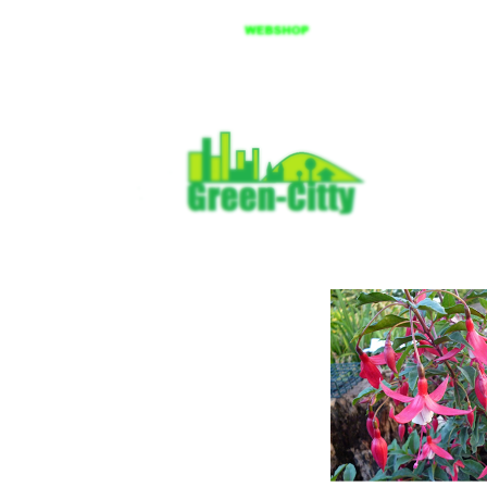
Spring
til
hovedindhold