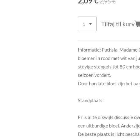
2,09 €
2,95 €
Tilføj til kurv
Informatie: Fuchsia 'Madame Co
bloemen in rood met wit van ju
stevige stengels tot 80 cm ho
seizoen vordert.
Door hun late bloei zijn het a
Standplaats:
Er is al te dikwijls discussie 
een uitbundige bloei. Anderzij
De beste plaats is licht besc