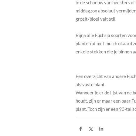
in de schaduw van heesters o
middagzon absoluut vermijden.
groeit/bloei valt stil.
Bijna alle Fuchsia soorten voor
planten af met mulch of aard 
enkele stekken die je binnen a
Een overzicht van andere Fuchs
als vaste plant.
Wanneer je er de lijst van de
houdt, zijn er maar een paar F
plant. Toch zijn er een 90-tal 
D
D
D
e
e
e