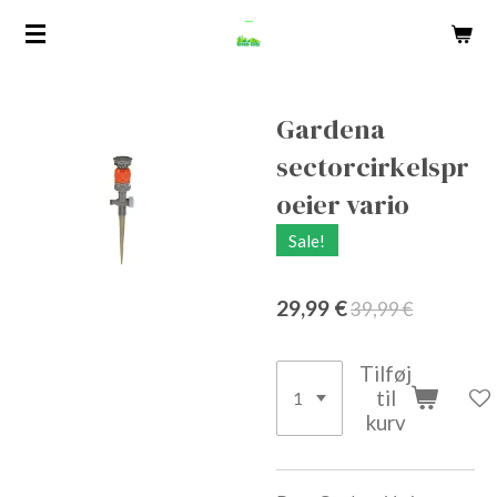
Spring
til
hovedindhold
Gardena
sectorcirkelspr
oeier vario
Sale!
29,99 €
39,99 €
Tilføj
til
kurv