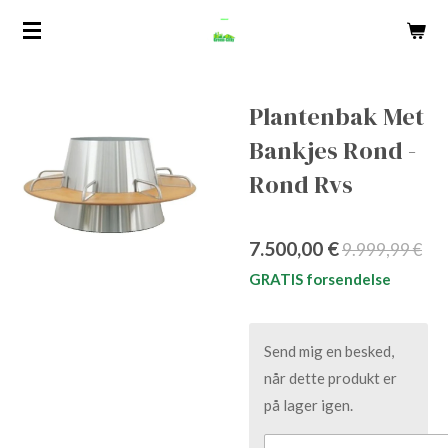
Spring
til
hovedindhold
Plantenbak Met
Bankjes Rond -
Rond Rvs
7.500,00 €
9.999,99 €
GRATIS forsendelse
Send mig en besked,
når dette produkt er
på lager igen.