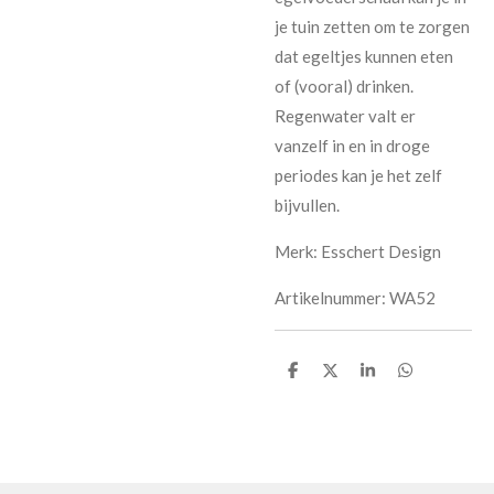
je tuin zetten om te zorgen
dat egeltjes kunnen eten
of (vooral) drinken.
Regenwater valt er
vanzelf in en in droge
periodes kan je het zelf
bijvullen.
Merk: Esschert Design
Artikelnummer: WA52
D
D
D
D
e
e
e
e
l
l
l
l
e
e