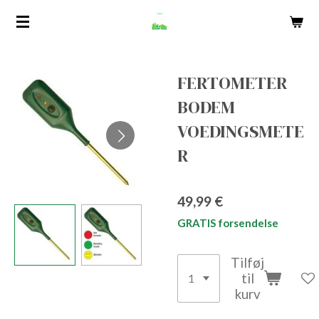
Spring
til
hovedindhold
FERTOMETER
BODEM
VOEDINGSMETE
R
49,99 €
GRATIS forsendelse
Tilføj
til
kurv