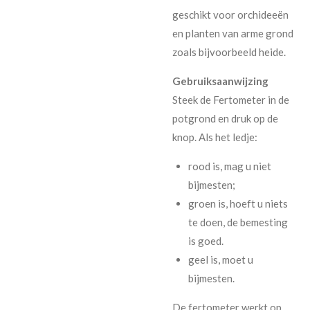
geschikt voor orchideeën
en planten van arme grond
zoals bijvoorbeeld heide.
Gebruiksaanwijzing
Steek de Fertometer in de
potgrond en druk op de
knop. Als het ledje:
rood is, mag u niet
bijmesten;
groen is, hoeft u niets
te doen, de bemesting
is goed.
geel is, moet u
bijmesten.
De fertometer werkt op