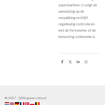
supermarkten. U volgt de
aanwijzing op de
verpakking en blijft
regelmatig controleren
met de Fertometer of de
bemesting voldoende is.
D
D
D
D
e
e
e
e
l
l
l
l
e
e
© 2017 - 2026 green-citty.nl