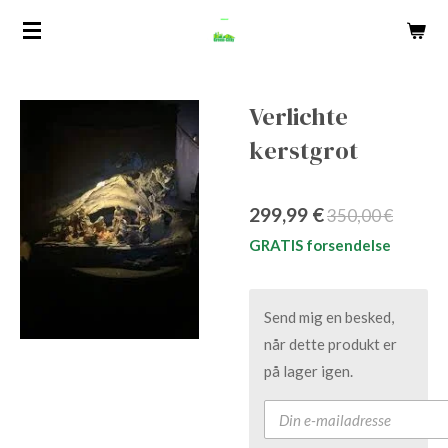
Spring
til
hovedindhold
Verlichte
kerstgrot
299,99 €
350,00 €
GRATIS forsendelse
Send mig en besked,
når dette produkt er
på lager igen.