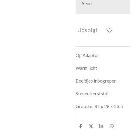
Send
Udsolgt
Op Adaptor
Warm licht
Beeldjes inbegrepen
Stenen kerststal
Grootte: 81 x 28 x 53,5
D
D
D
D
e
e
e
e