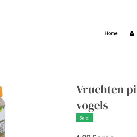
Home
Vruchten p
vogels
Sale!