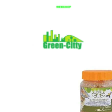
Spring
til
hovedindhold